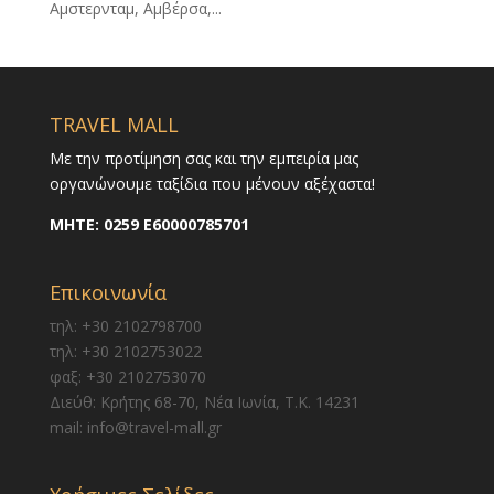
Αμστερνταμ, Αμβέρσα,...
TRAVEL MALL
Με την προτίμηση σας και την εμπειρία μας
οργανώνουμε ταξίδια που μένουν αξέχαστα!
ΜΗΤΕ:
0259 E60000785701
Επικοινωνία
τηλ: +30 2102798700
τηλ: +30 2102753022
φαξ: +30 2102753070
Διεύθ: Κρήτης 68-70, Νέα Ιωνία, Τ.Κ. 14231
mail: info@travel-mall.gr