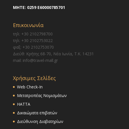
ΜΗΤΕ:
0259 E60000785701
Επικοινωνία
τηλ: +30 2102798700
τηλ: +30 2102753022
φαξ: +30 2102753070
Διεύθ: Κρήτης 68-70, Νέα Ιωνία, Τ.Κ. 14231
mail: info@travel-mall.gr
Χρήσιμες Σελίδες
Web Check-In
Μετατροπέας Νομισμάτων
HATTA
Δικαιώματα επιβατών
Διεύθυνση Διαβατηρίων