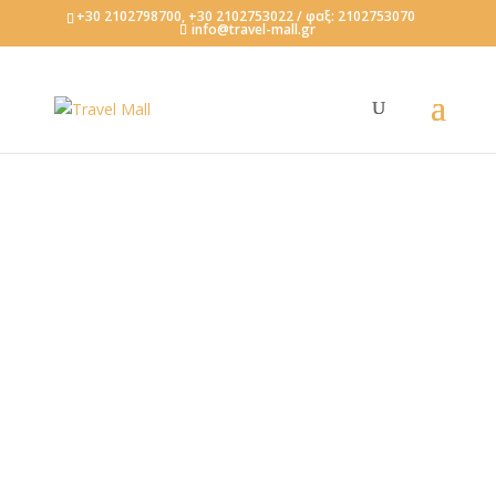
+30 2102798700, +30 2102753022 / φαξ: 2102753070
info@travel-mall.gr