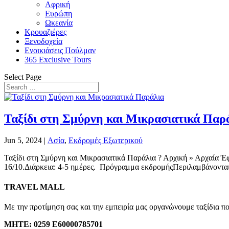
Αφρική
Ευρώπη
Ωκεανία
Κρουαζιέρες
Ξενοδοχεία
Ενοικιάσεις Πούλμαν
365 Exclusive Tours
Select Page
Ταξίδι στη Σμύρνη και Μικρασιατικά Παρ
Jun 5, 2024
|
Ασία
,
Εκδρομές Εξωτερικού
Ταξίδι στη Σμύρνη και Μικρασιατικά Παράλια ? Αρχική » Αρχαία Έφε
16/10.Διάρκεια: 4-5 ημέρες. Πρόγραμμα εκδρομήςΠεριλαμβάνονται
TRAVEL MALL
Με την προτίμηση σας και την εμπειρία μας οργανώνουμε ταξίδια π
ΜΗΤΕ:
0259 E60000785701