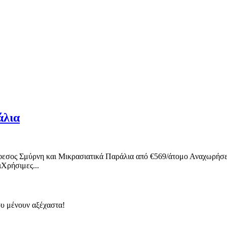
άλια
σος Σμύρνη και Μικρασιατικά Παράλια από €569/άτομο Αναχωρήσεις: 2
Χρήσιμες...
ου μένουν αξέχαστα!