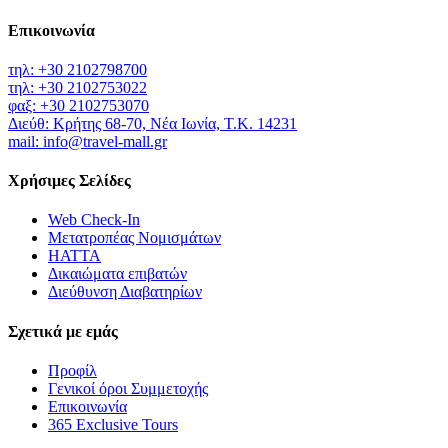
Επικοινωνία
τηλ: +30 2102798700
τηλ: +30 2102753022
φαξ: +30 2102753070
Διεύθ: Κρήτης 68-70, Νέα Ιωνία, Τ.Κ. 14231
mail: info@travel-mall.gr
Χρήσιμες Σελίδες
Web Check-In
Μετατροπέας Νομισμάτων
HATTA
Δικαιώματα επιβατών
Διεύθυνση Διαβατηρίων
Σχετικά με εμάς
Προφίλ
Γενικοί όροι Συμμετοχής
Επικοινωνία
365 Exclusive Tours