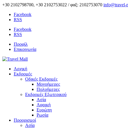
+30 2102798700, +30 2102753022 / φαξ: 2102753070
info@travel-m
Facebook
RSS
Facebook
RSS
Προφίλ
Επικοινωνία
Αρχική
Εκδρομές
Οδικές Εκδρομές
Μονοήμερες
Πολυήμερες
Εκδρομές Εξωτερικού
Ασία
Αφρική
Ευρώπη
Ρωσία
Προορισμοί
Ασία