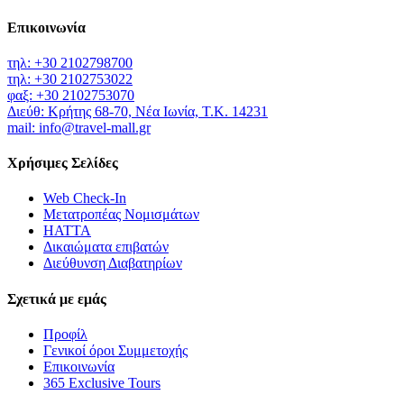
Επικοινωνία
τηλ: +30 2102798700
τηλ: +30 2102753022
φαξ: +30 2102753070
Διεύθ: Κρήτης 68-70, Νέα Ιωνία, Τ.Κ. 14231
mail: info@travel-mall.gr
Χρήσιμες Σελίδες
Web Check-In
Μετατροπέας Νομισμάτων
HATTA
Δικαιώματα επιβατών
Διεύθυνση Διαβατηρίων
Σχετικά με εμάς
Προφίλ
Γενικοί όροι Συμμετοχής
Επικοινωνία
365 Exclusive Tours