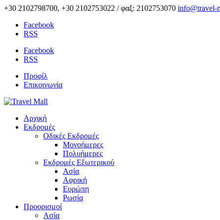
+30 2102798700, +30 2102753022 / φαξ: 2102753070
info@travel-m
Facebook
RSS
Facebook
RSS
Προφίλ
Επικοινωνία
Αρχική
Εκδρομές
Οδικές Εκδρομές
Μονοήμερες
Πολυήμερες
Εκδρομές Εξωτερικού
Ασία
Αφρική
Ευρώπη
Ρωσία
Προορισμοί
Ασία