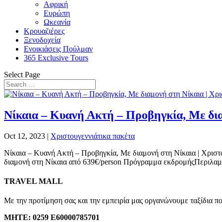
Αφρική
Ευρώπη
Ωκεανία
Κρουαζιέρες
Ξενοδοχεία
Ενοικιάσεις Πούλμαν
365 Exclusive Tours
Select Page
Νίκαια – Κυανή Ακτή – Προβηγκία, Με δια
Oct 12, 2023
|
Χριστουγεννιάτικα πακέτα
Νίκαια – Κυανή Ακτή – Προβηγκία, Με διαμονή στη Νίκαια | Χριστ
διαμονή στη Νίκαια από 639€/person Πρόγραμμα εκδρομήςΠεριλαμ
TRAVEL MALL
Με την προτίμηση σας και την εμπειρία μας οργανώνουμε ταξίδια π
ΜΗΤΕ:
0259 E60000785701