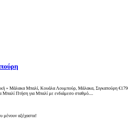
απούρη
χική » Μάλακα Μπαλί, Κουάλα Λουμπούρ, Μάλακα, Σιγκαπούρη €179
Μπαλί Πτήση για Μπαλί με ενδιάμεσο σταθμό....
ου μένουν αξέχαστα!