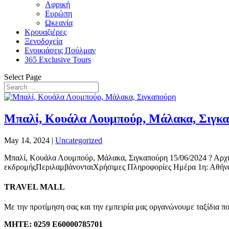
Αφρική
Ευρώπη
Ωκεανία
Κρουαζιέρες
Ξενοδοχεία
Ενοικιάσεις Πούλμαν
365 Exclusive Tours
Select Page
Μπαλί, Κουάλα Λουμπούρ, Μάλακα, Σιγκ
May 14, 2024
|
Uncategorized
Μπαλί, Κουάλα Λουμπούρ, Μάλακα, Σιγκαπούρη 15/06/2024 ? Αρ
εκδρομήςΠεριλαμβάνονταιΧρήσιμες Πληροφορίες Ημέρα 1η: Αθήνα 
TRAVEL MALL
Με την προτίμηση σας και την εμπειρία μας οργανώνουμε ταξίδια π
ΜΗΤΕ:
0259 E60000785701