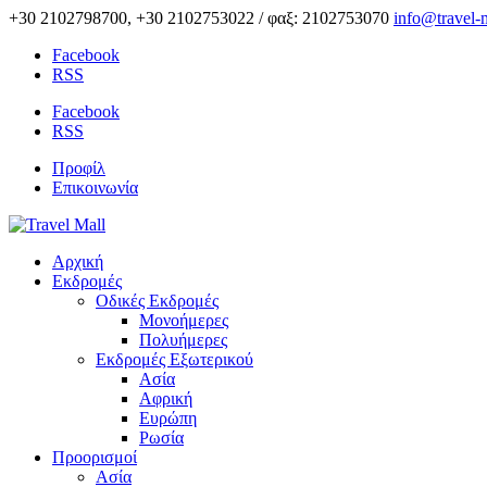
+30 2102798700, +30 2102753022 / φαξ: 2102753070
info@travel-m
Facebook
RSS
Facebook
RSS
Προφίλ
Επικοινωνία
Αρχική
Εκδρομές
Οδικές Εκδρομές
Μονοήμερες
Πολυήμερες
Εκδρομές Εξωτερικού
Ασία
Αφρική
Ευρώπη
Ρωσία
Προορισμοί
Ασία