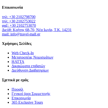
Επικοινωνία
τηλ: +30 2102798700
τηλ: +30 2102753022
φαξ: +30 2102753070
Διεύθ: Κρήτης 68-70, Νέα Ιωνία, Τ.Κ. 14231
mail: info@travel-mall.gr
Χρήσιμες Σελίδες
Web Check-In
Μετατροπέας Νομισμάτων
HATTA
Δικαιώματα επιβατών
Διεύθυνση Διαβατηρίων
Σχετικά με εμάς
Προφίλ
Γενικοί όροι Συμμετοχής
Επικοινωνία
365 Exclusive Tours