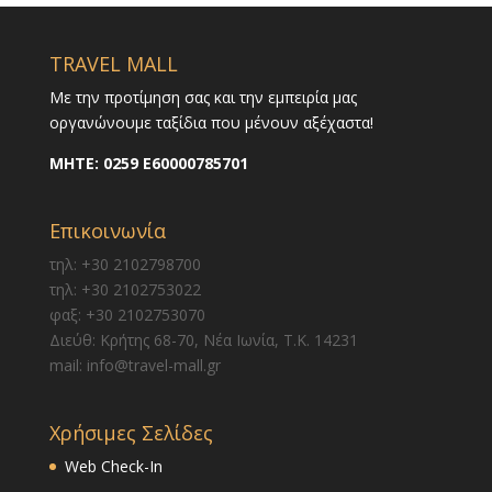
TRAVEL MALL
Με την προτίμηση σας και την εμπειρία μας
οργανώνουμε ταξίδια που μένουν αξέχαστα!
ΜΗΤΕ:
0259 E60000785701
Επικοινωνία
τηλ: +30 2102798700
τηλ: +30 2102753022
φαξ: +30 2102753070
Διεύθ: Κρήτης 68-70, Νέα Ιωνία, Τ.Κ. 14231
mail: info@travel-mall.gr
Χρήσιμες Σελίδες
Web Check-In