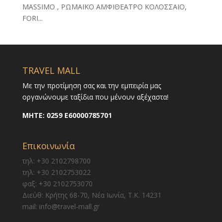
MASSIMO , ΡΩΜΑΙΚΟ ΑΜΦΙΘΕΑΤΡΟ ΚΟΛΟΣΣΑΙΟ,
FORI...
TRAVEL MALL
Με την προτίμηση σας και την εμπειρία μας
οργανώνουμε ταξίδια που μένουν αξέχαστα!
ΜΗΤΕ:
0259 E60000785701
Επικοινωνία
τηλ: +30 2102798700
τηλ: +30 2102753022
φαξ: +30 2102753070
Διεύθ: Κρήτης 68-70, Νέα Ιωνία, Τ.Κ. 14231
mail: info@travel-mall.gr