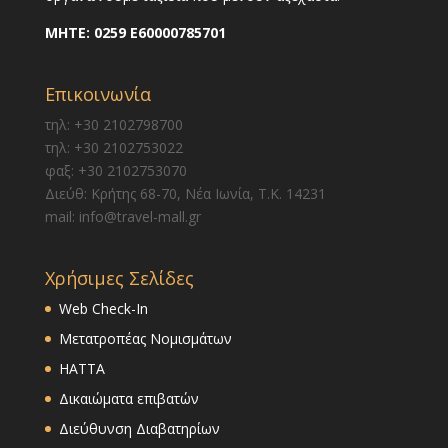
ΜΗΤΕ:
0259 E60000785701
Επικοινωνία
τηλ: +30 2102798700
τηλ: +30 2102753022
φαξ: +30 2102753070
Διεύθ: Κρήτης 68-70, Νέα Ιωνία, Τ.Κ. 14231
mail: info@travel-mall.gr
Χρήσιμες Σελίδες
Web Check-In
Μετατροπέας Νομισμάτων
HATTA
Δικαιώματα επιβατών
Διεύθυνση Διαβατηρίων